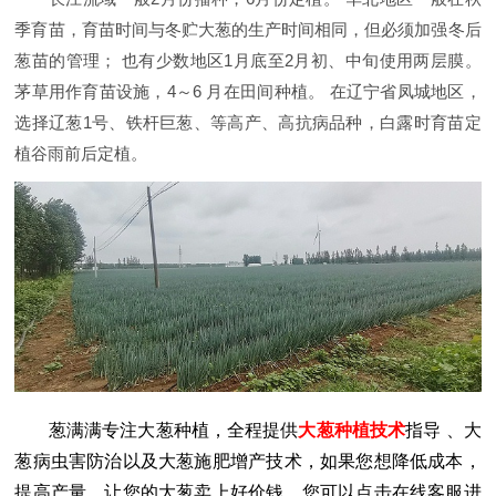
季育苗，育苗时间与冬贮大葱的生产时间相同，但必须加强冬后
葱苗的管理； 也有少数地区1月底至2月初、中旬使用两层膜。
茅草用作育苗设施，4～6 月在田间种植。 在辽宁省凤城地区，
选择辽葱1号、铁杆巨葱、等高产、高抗病品种，白露时育苗定
植谷雨前后定植。
葱满满专注大葱种植，全程提供
大葱种植技术
指导
、大
葱病虫害防治以及大葱施肥增产技术，如果您想降低成本，
提高产量，让您的大葱卖上好价钱。您可以点击在线客服进