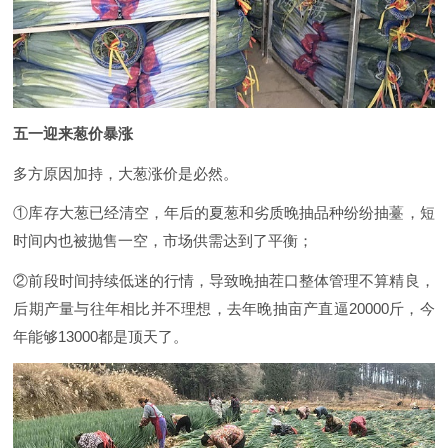
五一迎来葱价暴涨
多方原因加持，大葱涨价是必然。
①库存大葱已经清空，年后的夏葱和劣质晚抽品种纷纷抽薹，短
时间内也被抛售一空，市场供需达到了平衡；
②前段时间持续低迷的行情，导致晚抽茬口整体管理不算精良，
后期产量与往年相比并不理想，去年晚抽亩产直逼20000斤，今
年能够13000都是顶天了。