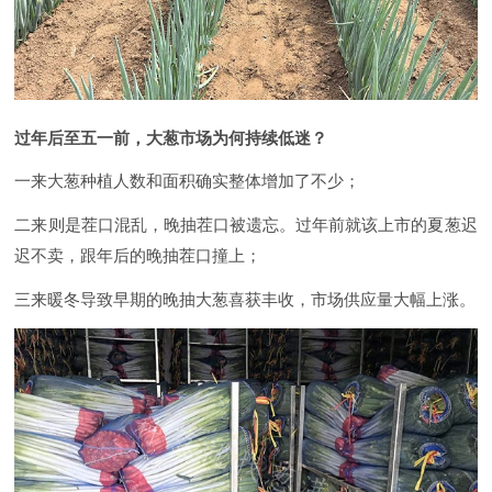
过年后至五一前，大葱市场为何持续低迷？
一来大葱种植人数和面积确实整体增加了不少；
二来则是茬口混乱，晚抽茬口被遗忘。过年前就该上市的夏葱迟
迟不卖，跟年后的晚抽茬口撞上；
三来暖冬导致早期的晚抽大葱喜获丰收，市场供应量大幅上涨。