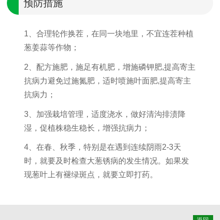
预防措施
1、合理轮作换茬，在同一块地里，不宜连茬种植
葱姜蒜等作物；
2、配方施肥，施足有机肥，增施磷钾肥,提高寄主
抗病力避免过施氮肥，适时喷施叶面肥,提高寄主
抗病力；
3、加强栽培管理，适度浇水，做好清沟排渍降
湿，促植株稳生稳长，增强抗病力；
4、在春、秋季，特别是在遇到连续阴雨2-3天
时，就要及时检查大葱锈病的发生情况。如果发
现葱叶上有褪绿斑点，就要立即打药。
返回