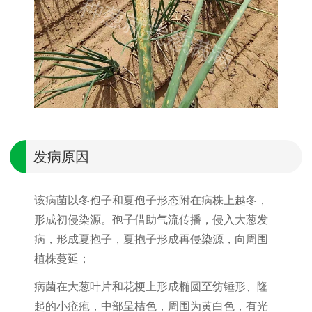
发病原因
该病菌以冬孢子和夏孢子形态附在病株上越冬，
形成初侵染源。孢子借助气流传播，侵入大葱发
病，形成夏抱子，夏抱子形成再侵染源，向周围
植株蔓延；
病菌在大葱叶片和花梗上形成椭圆至纺锤形、隆
起的小疮疱，中部呈桔色，周围为黄白色，有光