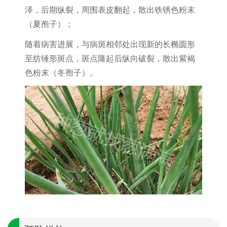
泽，后期纵裂，周围表皮翻起，散出铁锈色粉末
（夏孢子）；
随着病害进展，与病斑相邻处出现新的长椭圆形
至纺锤形斑点，斑点隆起后纵向破裂，散出紫褐
色粉末（冬孢子）。