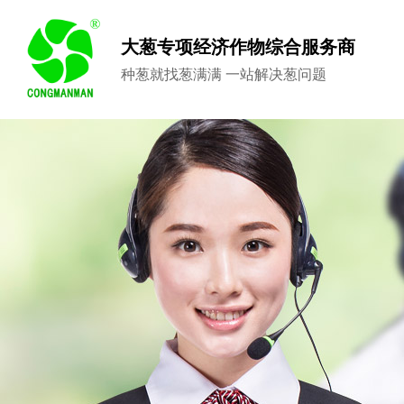
大葱专项经济作物综合服务商
种葱就找葱满满 一站解决葱问题