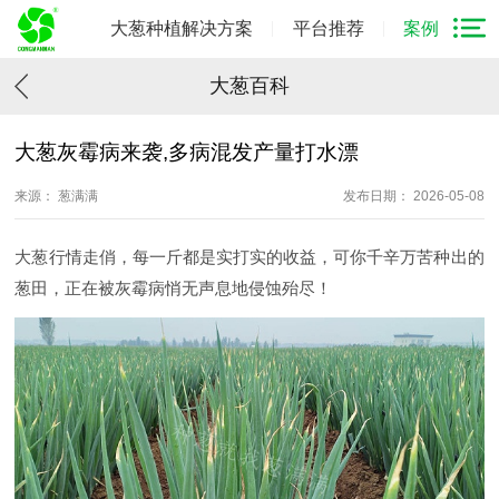
大葱种植解决方案
平台推荐
案例
大葱百科
大葱灰霉病来袭,多病混发产量打水漂
来源： 葱满满
发布日期： 2026-05-08
大葱行情走俏，每一斤都是实打实的收益，可你千辛万苦种出的
葱田，正在被灰霉病悄无声息地侵蚀殆尽！