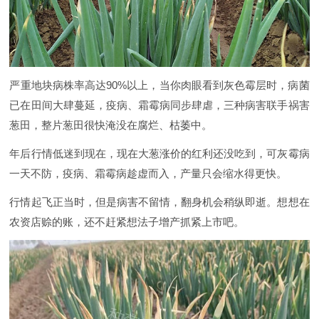
严重地块病株率高达90%以上，当你肉眼看到灰色霉层时，病菌
已在田间大肆蔓延，疫病、霜霉病同步肆虐，三种病害联手祸害
葱田，整片葱田很快淹没在腐烂、枯萎中。
年后行情低迷到现在，现在大葱涨价的红利还没吃到，可灰霉病
一天不防，疫病、霜霉病趁虚而入，产量只会缩水得更快。
行情起飞正当时，但是病害不留情，翻身机会稍纵即逝。想想在
农资店赊的账，还不赶紧想法子增产抓紧上市吧。