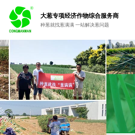
大葱专项经济作物综合服务商
种葱就找葱满满 一站解决葱问题