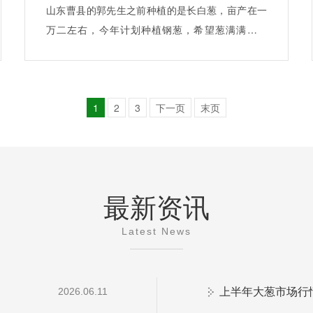
山东曹县的郭先生之前种植的是长白葱，亩产在一
万二左右，今年计划种植钢葱，希望葱满满能够
为…
1
2
3
下一页
末页
最新资讯
Latest News
上半年大葱市场行
2026.06.11