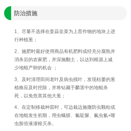
防治措施
1、尽量不选择在姜蒜韭菜为上茬作物的地块上进
行种植葱；
2、施肥时最好使用商品有机肥料或经充分腐熟并
消杀后的农家肥，并深施翻土，以达到根源上减
少地蛆产卵的机会 ；
3、及时清理田间老叶及病虫残叶，发现枯萎的葱
植株应及时挖除，并将钻藏于麟茎中的地蛆杀
死，以免危害其他大葱；
4、在定制移栽种苗时，可边栽边施撒防虫颗粒或
在地蛆发生初期，用虫螨腈、氟啶脲、氟虫氰+噻
虫胺倍液灌根灭杀。