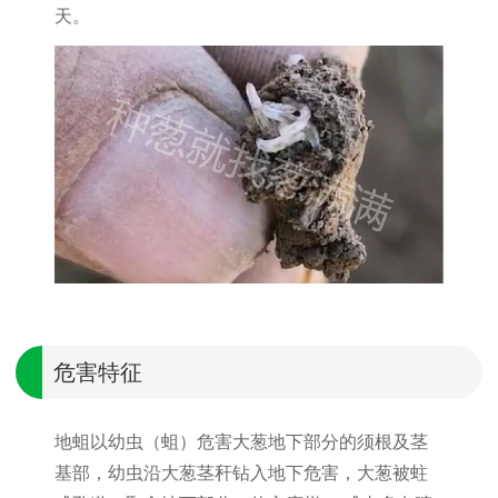
天。
危害特征
地蛆以幼虫（蛆）危害大葱地下部分的须根及茎
基部，幼虫沿大葱茎秆钻入地下危害，大葱被蛀