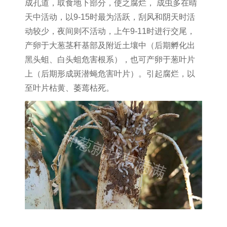
成孔道，取食地下部分，使之腐烂， 成虫多在晴
天中活动，以9-15时最为活跃，刮风和阴天时活
动较少，夜间则不活动，上午9-11时进行交尾，
产卵于大葱茎秆基部及附近土壤中（后期孵化出
黑头蛆、白头蛆危害根系），也可产卵于葱叶片
上（后期形成斑潜蝇危害叶片）。引起腐烂，以
至叶片枯黄、萎蔫枯死。