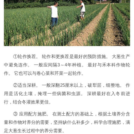
①轮作换茬。 轮作和更换茬是最好的预防措施。 大葱生产
中避免连作。 一般应间隔3～4年种植。 最好与禾本科作物轮
作。 它也可以与卷心菜和芹菜一起轮作。
②适当深耕。 一般深翻25厘米以上，破犁层，细整地。 作
用是活化土壤，掩埋一些病菌和虫源。 深耕最好在入冬前进
行，结合冬灌效果更佳。
③ 应用配方施肥。 在测土配方的基础上，根据土壤养分含
量和作物对养分的需要，坚持缺什么补多少，科学合理施肥，满
足大葱生长过程中的养分需要。