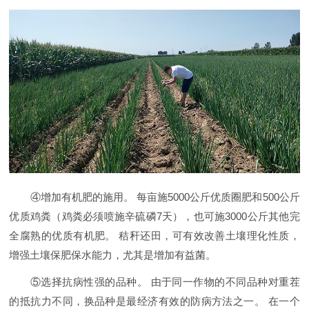
④增加有机肥的施用。 每亩施5000公斤优质圈肥和500公斤
优质鸡粪（鸡粪必须喷施辛硫磷7天），也可施3000公斤其他完
全腐熟的优质有机肥。 秸秆还田，可有效改善土壤理化性质，
增强土壤保肥保水能力，尤其是增加有益菌。
⑤选择抗病性强的品种。 由于同一作物的不同品种对重茬
的抵抗力不同，换品种是最经济有效的防病方法之一。 在一个