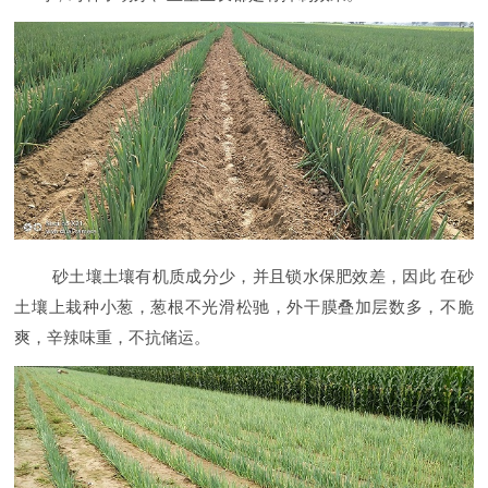
砂土壤土壤有机质成分少，并且锁水保肥效差，因此
在砂
土壤上栽种小葱，葱根不光滑松驰，外干膜叠加层数多，不脆
爽，辛辣味重，不抗储运。