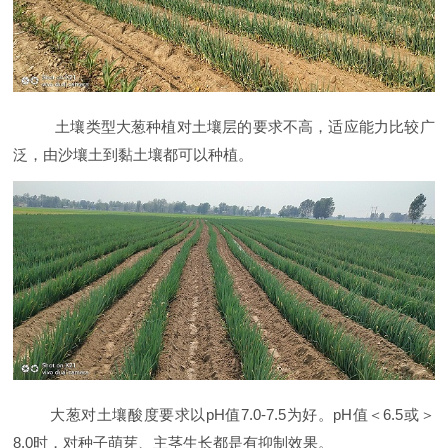
土壤类型大葱种植对土壤层的要求不高，适应能力比较广
泛，由沙壤土到黏土壤都可以种植。
大
葱对土壤酸度要求以
pH值7.0-7.5为好。pH值＜6.5或＞
8.0时，对种子萌芽、主茎生长都是有抑制效果。