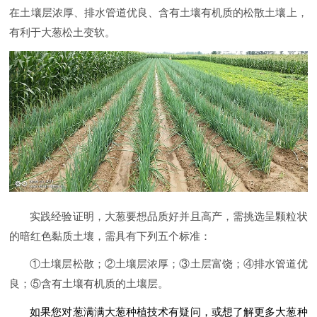
在土壤层浓厚、排水管道优良、含有土壤有机质的松散土壤上，
有利于大葱松土变软。
实践经验证明，大葱要想品质好并且高产，需挑选呈颗粒状
的暗红色黏质土壤，需具有下列五个标准：
①土壤层松散；②土壤层浓厚；③土层富饶；④排水管道优
良；⑤含有土壤有机质的土壤层。
如果您对葱满满大葱种植技术
有疑问，或想了解更多大葱种