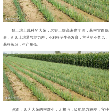
黏土壤上栽种的大葱，尽管土壤高密度牢固，葱根雪白脆
爽，但因土壤通气能力差，不利根茎生长发育，主茎弱不禁风，
葱根长细，生产量低。
然而，因为大葱的根群小，无根毛，吸肥能力较差，宜种