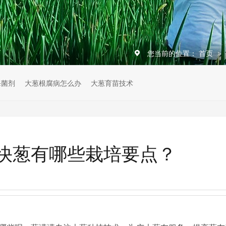
您当前的位置：
首页
>
杀菌剂
大葱根腐病怎么办
大葱育苗技术
快葱有哪些栽培要点？