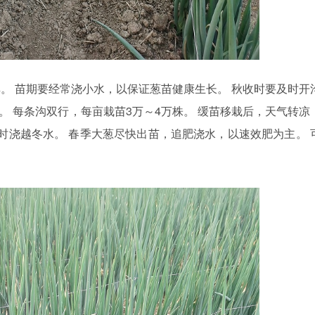
。 苗期要经常浇小水，以保证葱苗健康生长。 秋收时要及时开
厘米。 每条沟双行，每亩栽苗3万～4万株。 缓苗移栽后，天气转凉
及时浇越冬水。 春季大葱尽快出苗，追肥浇水，以速效肥为主。 