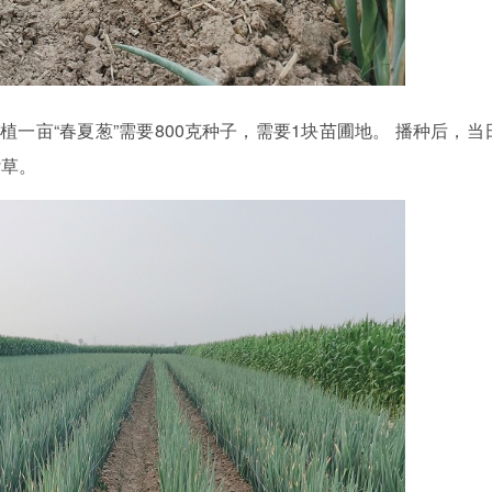
植一亩“春夏葱”需要800克种子，需要1块苗圃地。 播种后，当
杂草。