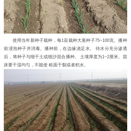
使用当年新种子栽种，每1亩栽种大葱种子75~100克。播种
前浸泡种子并消毒。播种前，在边缘浇足水。 待水分充分渗透
后，将种子与细干土或细沙混合播种。 土壤厚度为1~2厘米。苗
床要干湿均匀，不能使 畦面干裂或者积水。