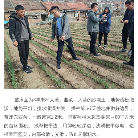
苗床宜为3年未种大葱、韭菜、大蒜的沙壤土，地势疏松肥
沃，地势平坦，排水灌溉方便。 播种前5-7天整地并做好边界，
苗床东西向，一般床宽1.2米。 每亩种植大葱需要60～80平方米
的苗床面积。 浅犁耙平边，用脚轻轻踩边，浅耕耙平做畦，边
框表面坚实，内部松散，光滑，防止局部积水。