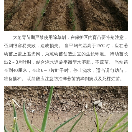
大葱育苗期严禁使用除草剂，在保护区内育苗要特别注意，
否则很容易失败，造成损失。 当平均气温高于25℃时，应在葱
幼苗上盖上遮光网，为葱幼苗创造适宜的生长环境。 待幼苗长
出2～3片叶时，结合浇水追施平衡型水溶肥，不疏苗。 当幼苗
长到40厘米，长出6～7片叶子时，停止浇水，适当调匀幼苗，
准备播种。 现阶段应注意防治洋葱苗的猝倒病以及死棵烂苗。