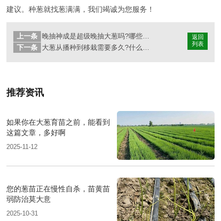
建议。种葱就找葱满满，我们竭诚为您服务！
上一条
晚抽神成是超级晚抽大葱吗?哪些地方可以种植晚抽神成大葱
返回
列表
下一条
大葱从播种到移栽需要多久?什么时候买种子合适?
推荐资讯
如果你在大葱育苗之前，能看到
这篇文章，多好啊
2025-11-12
您的葱苗正在慢性自杀，苗黄苗
弱防治莫大意
2025-10-31