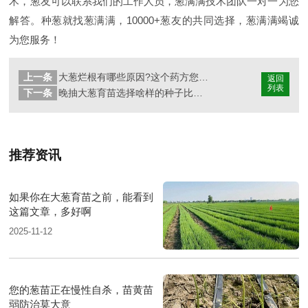
术，葱友可以联系我们的工作人员，葱满满技术团队一对一为您
解答。种葱就找葱满满，10000+葱友的共同选择，葱满满竭诚
为您服务！
上一条
大葱烂根有哪些原因?这个药方您试过吗?
返回
列表
下一条
晚抽大葱育苗选择啥样的种子比较好
推荐资讯
如果你在大葱育苗之前，能看到
这篇文章，多好啊
2025-11-12
您的葱苗正在慢性自杀，苗黄苗
弱防治莫大意