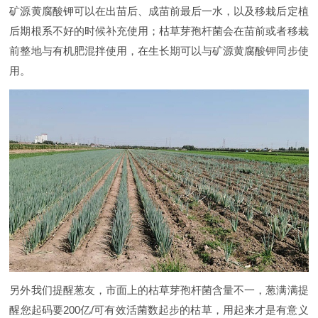
矿源黄腐酸钾可以在出苗后、成苗前最后一水，以及移栽后定植
后期根系不好的时候补充使用；枯草芽孢杆菌会在苗前或者移栽
前整地与有机肥混拌使用，在生长期可以与矿源黄腐酸钾同步使
用。
另外我们提醒葱友，市面上的枯草芽孢杆菌含量不一，葱满满提
醒您起码要200亿/可有效活菌数起步的枯草，用起来才是有意义