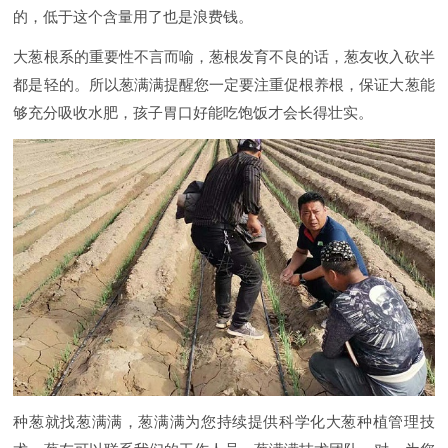
的，低于这个含量用了也是浪费钱。
大葱根系的重要性不言而喻，葱根发育不良的话，葱友收入砍半
都是轻的。所以葱满满提醒您一定要注重促根养根，保证大葱能
够充分吸收水肥，孩子胃口好能吃饱饭才会长得壮实。
种葱就找葱满满，葱满满为您持续提供科学化大葱种植管理技