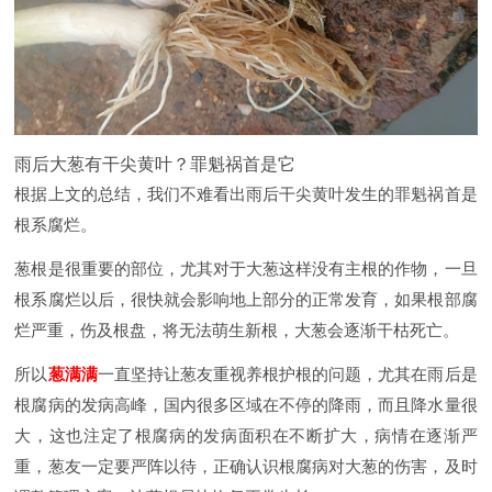
雨后大葱有干尖黄叶？罪魁祸首是它
根据上文的总结，我们不难看出雨后干尖黄叶发生的罪魁祸首是
根系腐烂。
葱根是很重要的部位，尤其对于大葱这样没有主根的作物，一旦
根系腐烂以后，很快就会影响地上部分的正常发育，如果根部腐
烂严重，伤及根盘，将无法萌生新根，大葱会逐渐干枯死亡。
所以
葱满满
一直坚持让葱友重视养根护根的问题，尤其在雨后是
根腐病的发病高峰，国内很多区域在不停的降雨，而且降水量很
大，这也注定了根腐病的发病面积在不断扩大，病情在逐渐严
重，葱友一定要严阵以待，正确认识根腐病对大葱的伤害，及时