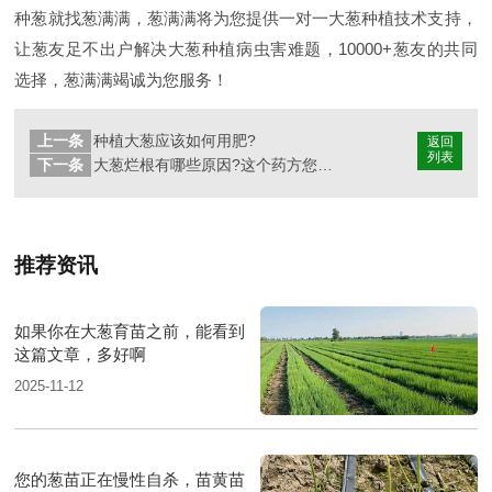
种葱就找葱满满，葱满满将为您提供一对一大葱种植技术支持，
让葱友足不出户解决大葱种植病虫害难题，10000+葱友的共同
选择，葱满满竭诚为您服务！
上一条
种植大葱应该如何用肥?
返回
列表
下一条
大葱烂根有哪些原因?这个药方您试过吗?
推荐资讯
如果你在大葱育苗之前，能看到
这篇文章，多好啊
2025-11-12
您的葱苗正在慢性自杀，苗黄苗