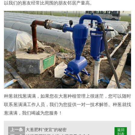
以我们的葱友经常比周围的朋友邻居产量高。
种葱就找葱满满，如果您在大葱种植管理上很迷茫，您可以随时
联系葱满满工作人员，我们为您提供一对一技术解答。种葱就找
葱满满，我们竭诚为您服务！
上一条
大葱肥料"便宜"的秘密
返回
列表