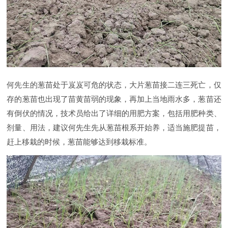
何先生的葱苗处于岌岌可危的状态，大片葱苗接二连三死亡，仅
存的葱苗也出现了苗黄苗弱的现象，再加上当地雨水多，葱苗还
有倒伏的情况，技术员给出了详细的用肥方案，包括用肥种类、
剂量、用法，建议何先生先从葱苗根系开始养，适当施肥提苗，
赶上移栽的时候，葱苗能够达到移栽标准。