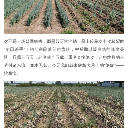
这不是一场普通病害，而是毁灭性浩劫，是击碎葱友丰收希望的
“葱田杀手”！初期在隐蔽部位蛰伏，中后期以爆发式的速度蔓
延，只需三五天，轻者减产五成，重者直接绝收，让您数月的辛
劳付诸东流，血本无归。今天我们就来解析大葱上的“绝症”——
软腐病。