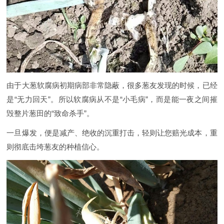
由于大葱软腐病初期病部非常隐蔽，很多葱友发现的时候，已经
是“无力回天”。所以软腐病从不是“小毛病”，而是能一夜之间摧
毁整片葱田的“致命杀手”。
一旦爆发，便是减产、绝收的沉重打击，轻则让您赔光成本，重
则彻底击垮葱友的种植信心。