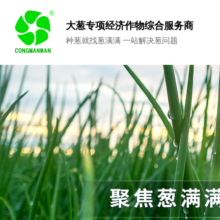
大葱专项经济作物综合服务商
种葱就找葱满满 一站解决葱问题