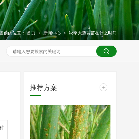
当前的位置：
首页
新闻中心
秋季大葱育苗在什么时间
>
>
推荐方案
+
种
。