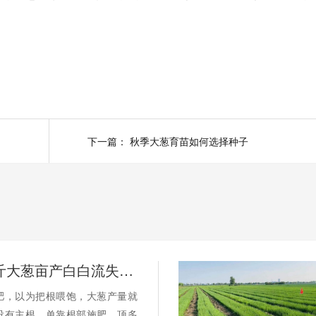
下一篇：
秋季大葱育苗如何选择种子
别让4000斤大葱亩产白白流失！氨基酸钙镁对大葱的增产作用
肥，以为把根喂饱，大葱产量就
没有主根，单靠根部施肥，顶多