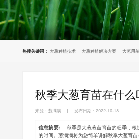
热搜关键词：
大葱种植技术
大葱种植解决方案
大葱用
秋季大葱育苗在什么
来源：葱满满
|
发布日期：2022-10-18
信息摘要:
秋季是大葱葱苗育苗的旺季，根
的时间。葱满满将为您简单讲解秋季大葱育苗