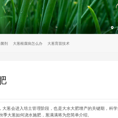
杀菌剂
大葱根腐病怎么办
大葱育苗技术
肥
，大葱会进入培土管理阶段，也是大水大肥增产的关键期，科学
秋季大葱如何浇水施肥，葱满满将为您简单介绍。