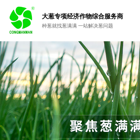
大葱专项经济作物综合服务商
种葱就找葱满满 一站解决葱问题