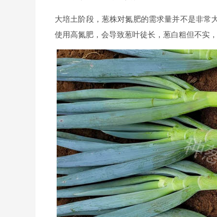
大培土阶段，葱株对氮肥的需求量并不是非常
使用高氮肥，会导致葱叶徒长，葱白粗但不实