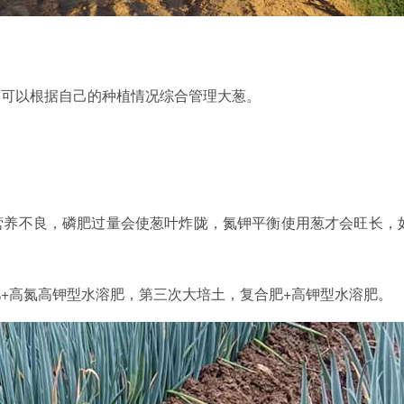
友可以根据自己的种植情况综合管理大葱。
营养不良，磷肥过量会使葱叶炸陇，氮钾平衡使用葱才会旺长，
+高氮高钾型水溶肥，第三次大培土，复合肥+高钾型水溶肥。