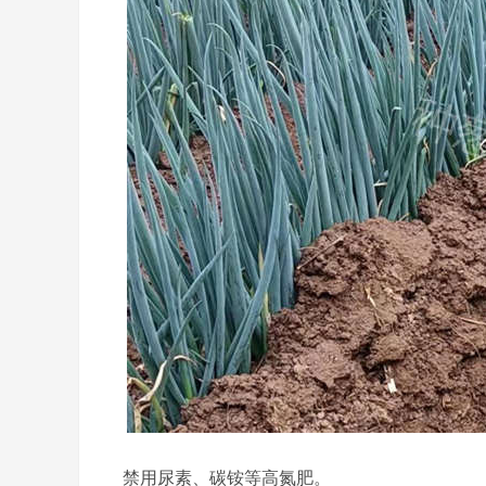
禁用尿素、碳铵等高氮肥。