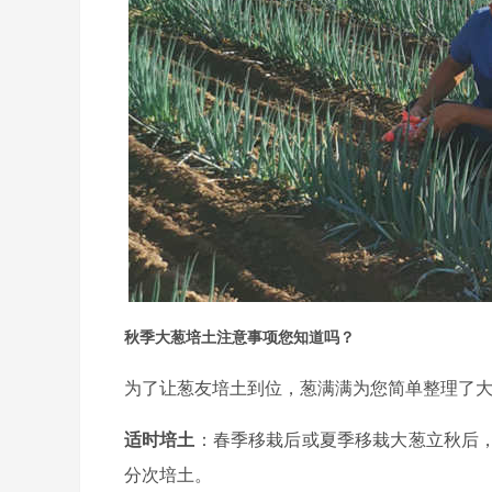
秋季大葱培土注意事项您知道吗？
为了让葱友培土到位，葱满满为您简单整理了
适时培土
：春季移栽后或夏季移栽大葱立秋后
分次培土。