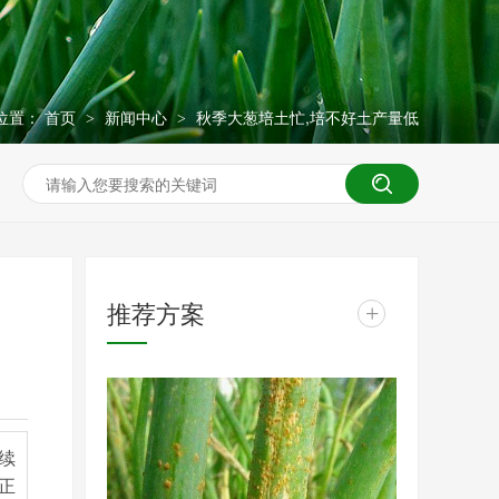
位置：
首页
新闻中心
秋季大葱培土忙,培不好土产量低
>
>
推荐方案
+
续
正