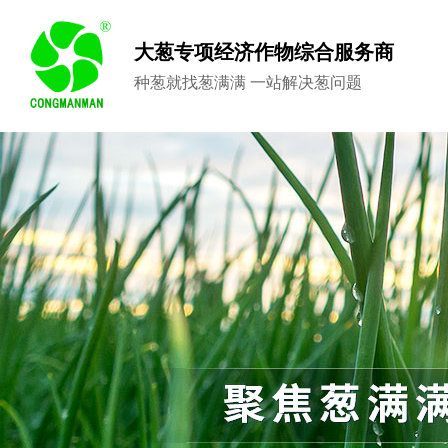
大葱专项经济作物综合服务商
种葱就找葱满满 一站解决葱问题