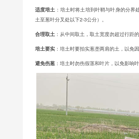
适度培土
：培土时将土培到叶鞘与叶身的分界
土至葱叶分叉处以下2-3公分）。
合理取土
：从中间取土，取土宽度勿超过行距的1
培土要实
：培土时要拍实葱垄两肩的土，以免
避免伤葱
：培土时勿伤假茎和叶片，以免影响