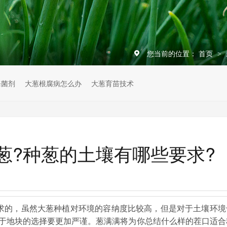
您当前的位置：
首页
>
杀菌剂
大葱根腐病怎么办
大葱育苗技术
葱?种葱的土壤有哪些要求?
求的，虽然大葱种植对环境的容纳度比较高，但是对于土壤环境
于地块的选择要更加严谨。葱满满将为你总结什么样的茬口适合