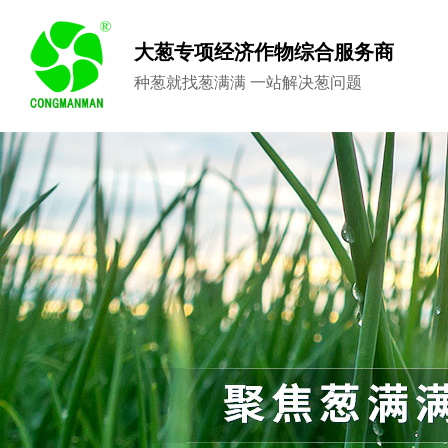
大葱专项经济作物综合服务商
种葱就找葱满满 一站解决葱问题