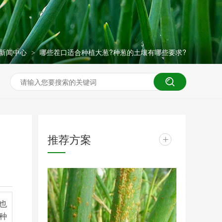
新闻中心
哪些茬口适合种植大葱?种葱的土壤有哪些要求?
>
推荐方案
+
也
种