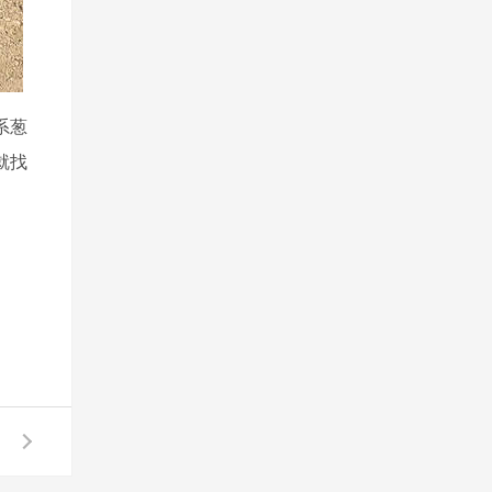
系葱
就找