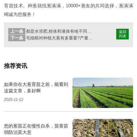
育苗技术。种葱就找葱满满，10000+葱友的共同选择，葱满满
竭诚为您服务！
上一条
都是水溶肥,粉体和液体有啥不同?大葱种植选择哪种水溶肥更好?
返回
列表
下一条
毛细根对种植大葱有多重要?产量全靠它
推荐资讯
如果你在大葱育苗之前，能看到
这篇文章，多好啊
2025-11-12
您的葱苗正在慢性自杀，苗黄苗
弱防治莫大意