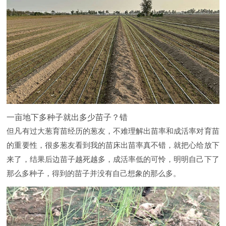
一亩地下多种子就出多少苗子？错
但凡有过大葱育苗经历的葱友，不难理解出苗率和成活率对育苗
的重要性，很多葱友看到我的苗床出苗率真不错，就把心给放下
来了，结果后边苗子越死越多，成活率低的可怜，明明自己下了
那么多种子，得到的苗子并没有自己想象的那么多。