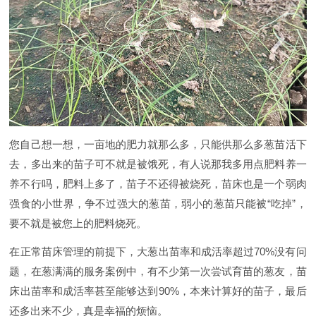
您自己想一想，一亩地的肥力就那么多，只能供那么多葱苗活下
去，多出来的苗子可不就是被饿死，有人说那我多用点肥料养一
养不行吗，肥料上多了，苗子不还得被烧死，苗床也是一个弱肉
强食的小世界，争不过强大的葱苗，弱小的葱苗只能被“吃掉”，
要不就是被您上的肥料烧死。
在正常苗床管理的前提下，大葱出苗率和成活率超过70%没有问
题，在葱满满的服务案例中，有不少第一次尝试育苗的葱友，苗
床出苗率和成活率甚至能够达到90%，本来计算好的苗子，最后
还多出来不少，真是幸福的烦恼。