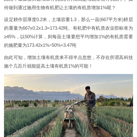
何做到通过施用生物有机肥让土壤的有机质增加1%呢？
设定耕作层厚度0.2米，土壤容重1.3，那么一亩(667平方米)耕层
的重量为667x0.2x1.3=173.42吨。有机肥中有机质农业部标准为
≥45%，以50%计算，则每亩土壤要想平均增加1%的有机质需要
的施肥量为173.42x1%÷50%=3.47吨
由此可知，增加土壤有机质来不得半点忽悠，不存在所谓高科技
施个几百斤就能提高土壤有机质1%的可能！