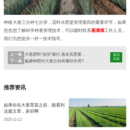
种植大葱三分种七分管，适时水肥是管理葱田的重要环节，如果
您也想了解科学种葱管理技术，可以随时联系
葱满满
工作人员，
我们为您提供一对一技术指导。
上一条
大葱肥料"假货"横行,葱友买肥要多长个心眼
返回
列表
下一条
氮磷钾肥对大葱分别有哪些作用?合理搭配用肥的原因就在这里
推荐资讯
如果你在大葱育苗之前，能看到
这篇文章，多好啊
2025-11-12