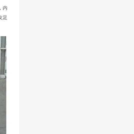
，内
友足