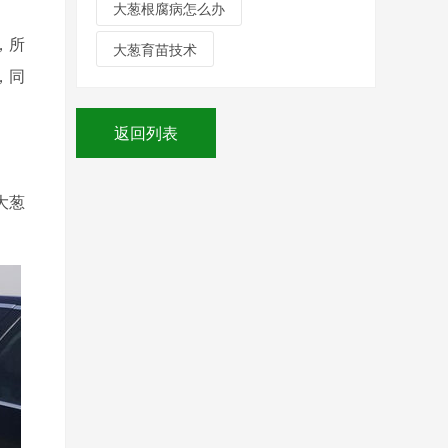
大葱根腐病怎么办
，所
大葱育苗技术
，同
返回列表
大葱
。