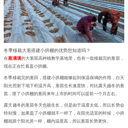
冬季移栽大葱搭建小拱棚的优势您知道吗？
在
葱满满
的大葱双高种植教学基地里，也有一批移栽完的葱苗，
现在正在忙着盖小拱棚。
冬季移栽完的葱田，搭建小拱棚能够起到保温保墒的作用，白天
阳光照射下地下积温升高，葱苗生长速度快，对比露天越冬的葱
苗，搭了小拱棚的葱田来年上市的时间可以提前一个月左右。
露天越冬的葱苗冬天也能生长，但是由于温度太低，所以长势会
特别慢，如果盖了小拱棚就不一样了，在阳光适宜的时候，小拱
棚就跟个阳光房一样，棚内温度高，所以葱苗长势更快。