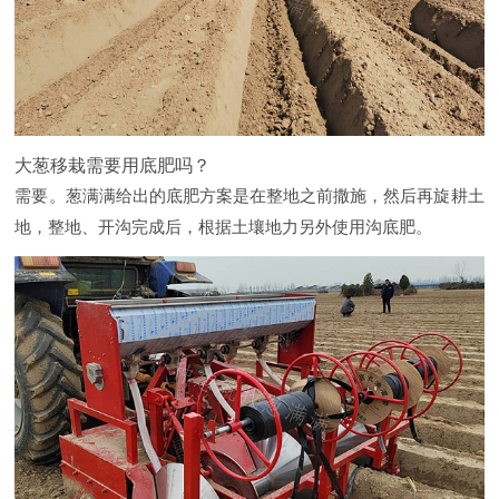
大葱移栽需要用底肥吗？
需要。葱满满给出的底肥方案是在整地之前撒施，然后再旋耕土
地，整地、开沟完成后，根据土壤地力另外使用沟底肥。