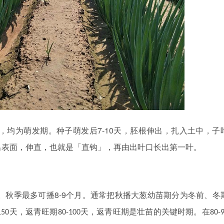
7-10
，均为萌发期。种子萌发后
天，胚根伸出，扎入土中，子
出表面，伸直，也就是「直钩」，再由出叶口长出第一叶。
8-9
。秋季最多可播
个月。通常把秋播大葱幼苗期分为冬前、冬
天，返青旺期
天，返青旺期是壮苗的关键时期。在
150
80-100
80-