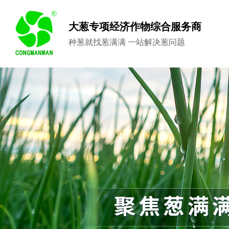
大葱专项经济作物综合服务商
种葱就找葱满满 一站解决葱问题