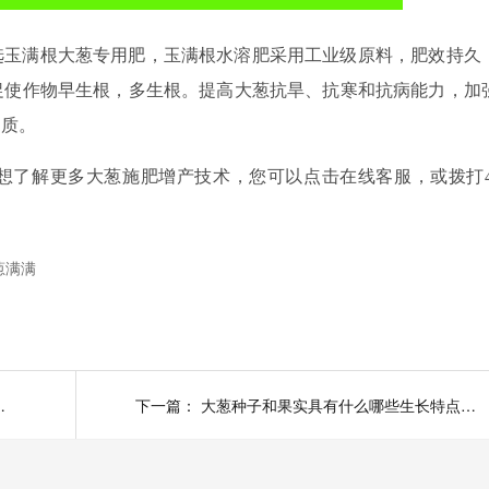
选玉满根大葱专用肥，玉满根水溶肥采用工业级原料，肥效持久
促使作物早生根，多生根。提高大葱抗旱、抗寒和抗病能力，加
品质。
想了解更多大葱施肥增产技术，您可以点击在线客服，或拨打40
葱满满
葱锈病如何防治？
下一篇：
大葱种子和果实具有什么哪些生长特点？葱满满大葱种植技术