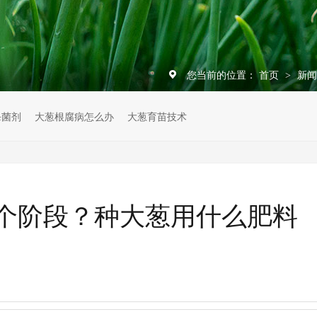
您当前的位置：
首页
新
>
杀菌剂
大葱根腐病怎么办
大葱育苗技术
个阶段？种大葱用什么肥料