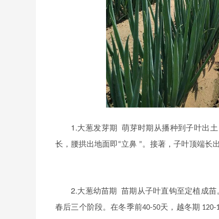
1.
大葱发芽期
萌芽时期从播种到子叶出土
长，腰拱出地面即
立鼻
。接著，子叶顶端长
“
”
2.
大葱幼苗期
苗期从子叶直钩至定植成苗
春后三个阶段。在冬季前
天，越冬期
40-50
120-