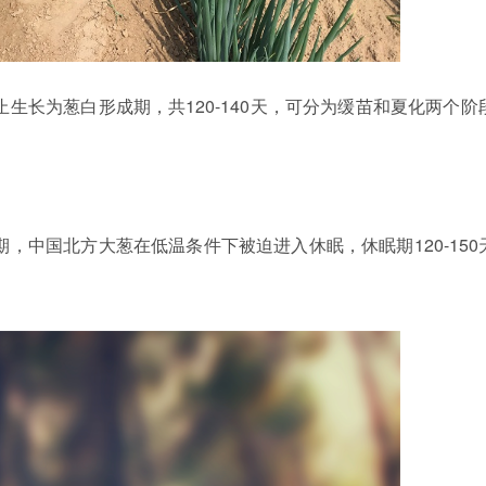
120-140
止生长为葱白形成期，共
天，可分为缓苗和夏化两个阶
120-150
期，中国北方大葱在低温条件下被迫进入休眠，休眠期