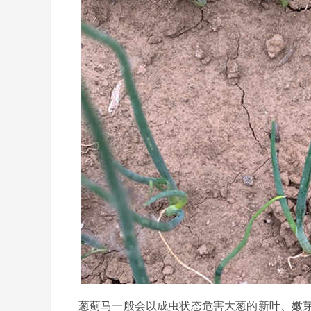
葱蓟马一般会以成虫状态危害大葱的新叶、嫩