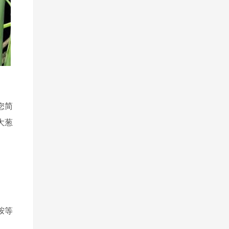
您简
大葱
胺等