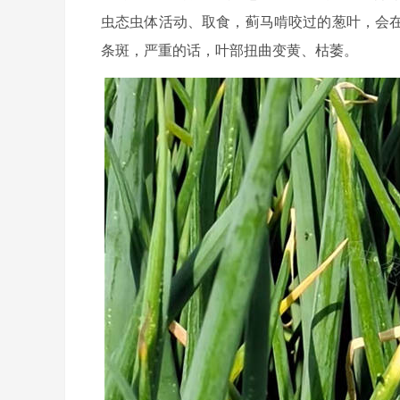
虫态虫体活动、取食，蓟马啃咬过的葱叶，会
条斑，严重的话，叶部扭曲变黄、枯萎。