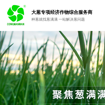
大葱专项经济作物综合服务商
种葱就找葱满满 一站解决葱问题