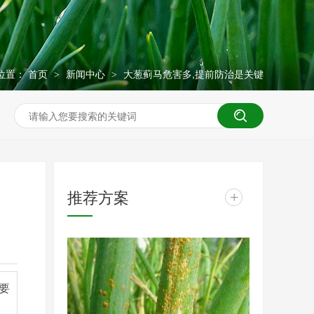
位置：
首页
新闻中心
大葱蓟马危害多,提前防治是关键
>
>
推荐方案
+
要