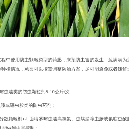
过程中使用防虫颗粒类型的药肥，来预防虫害的发生，葱满满为
际种植情况，葱友可以按需调整防治方案，尽可能避免或者缓解
虫嗪类的防虫颗粒剂5-10公斤/次；
噻虫嗪或噻虫胺类的防虫药剂；
分散颗粒剂+叶面喷雾噻虫嗪高氯氟、虫螨腈噻虫胺或氟啶虫酰
才能做到虫害控制；