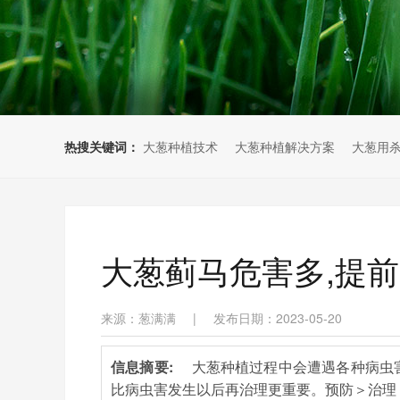
热搜关键词：
大葱种植技术
大葱种植解决方案
大葱用
大葱蓟马危害多,提
来源：葱满满
|
发布日期：2023-05-20
信息摘要:
大葱种植过程中会遭遇各种病虫
比病虫害发生以后再治理更重要。预防＞治理