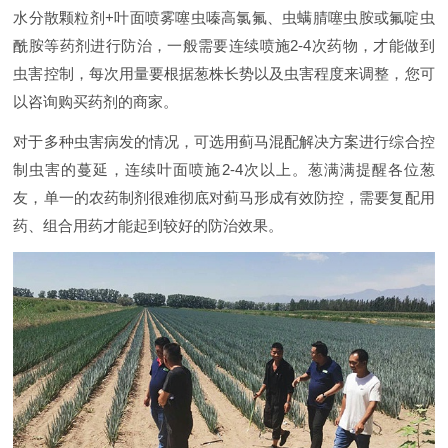
水分散颗粒剂+叶面喷雾噻虫嗪高氯氟、虫螨腈噻虫胺或氟啶虫
酰胺等药剂进行防治，一般需要连续喷施2-4次药物，才能做到
虫害控制，每次用量要根据葱株长势以及虫害程度来调整，您可
以咨询购买药剂的商家。
对于多种虫害病发的情况，可选用蓟马混配解决方案进行综合控
制虫害的蔓延，连续叶面喷施2-4次以上。葱满满提醒各位葱
友，单一的农药制剂很难彻底对蓟马形成有效防控，需要复配用
药、组合用药才能起到较好的防治效果。