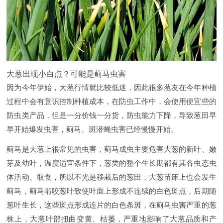
大葱出现小白点？可能是蓟马虫害
因为今年伊始，大葱行情就比较低迷，因此很多葱友在今年种植
过程中会有意识控制种植成本，在防虫工作中，会使用便宜些的
防虫类产品，但是一分价钱一分货，防虫能力下降，导致葱田早
早开始爆发虫害，蓟马、斑潜蝇虫害已经慢慢开始。
蓟马是大葱上很常见的虫害，蓟马成虫主要危害大葱的新叶、嫩
芽及幼叶，温度适宜条件下，葱类的整个生长期都有其各虫态虫
体活动、取食，所以不光是移栽后的葱田，大葱苗床上也会发生
蓟马，蓟马啃咬葱叶致使叶面上形成不连续的白色斑点，后期随
葱叶生长，这些斑点形成连片的白色条斑，在蓟马虫害严重的葱
株上，大葱叶部扭曲变黄、枯萎，严重地影响了大葱品质和产