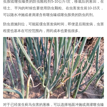
虫胺或噻虫嗪类的防虫颗粒剂5-10公斤/次，移栽后的葱田，在
培土、平沟的时候也要使用防虫颗粒。在虫害发生前10-15天，
可以随水冲施或者滴灌含有噻虫嗪或噻虫胺类的防虫药剂。
防虫措施到位，可能延缓虫害发病时间，即便是后期发病，虫害
程度也基本在可控范围内，用药成本也要低很多。
对于已经发生蓟马虫害的葱株，可以选择地面冲施或滴灌噻虫嗪