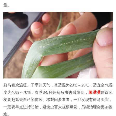
量。
蓟马喜欢温暖、干旱的天气，其适温为23℃～28℃，适宜空气湿
度为40%～70%，春季3-5月是蓟马虫害盛发期，
葱满满
建议葱
友要赶紧去自己的苗床、移栽田多看看，一旦发现有蓟马虫害，
一定要早点进行防治，避免虫害大规模爆发，后续治理会更加困
难。