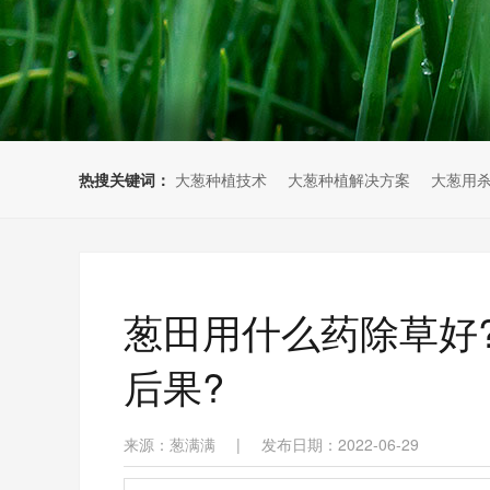
热搜关键词：
大葱种植技术
大葱种植解决方案
大葱用
葱田用什么药除草好
后果?
来源：葱满满
|
发布日期：2022-06-29