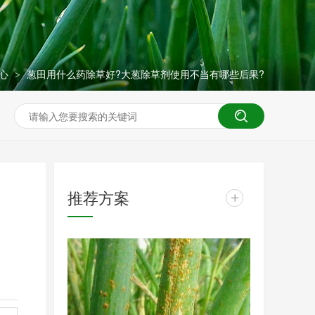
中心
葱田用什么药除草好?大葱除草剂使用不当有哪些后果?
>
推荐方案
+