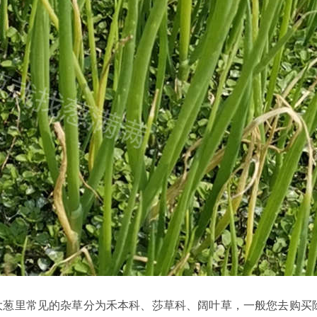
大葱里常见的杂草分为禾本科、莎草科、阔叶草，一般您去购买