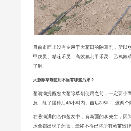
目前市面上没有专用于大葱田的除草剂，所以
甲戊灵、精喹禾灵、高效氟吡甲禾灵、乙氧氟
了解。
大葱除草剂使用不当有哪些后果？
葱满满提醒您大葱除草剂使用之前，一定要小
意，除了播种后48小时内、苗后3-5叶，这两
在葱满满的合作葱友中，有新疆的李先生，因
床全都出现了药害，最终不得已将所有葱苗毁