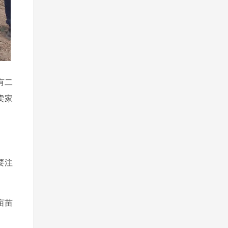
有二
卖家
要注
亩苗