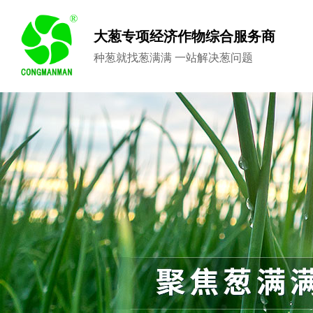
大葱专项经济作物综合服务商
种葱就找葱满满 一站解决葱问题