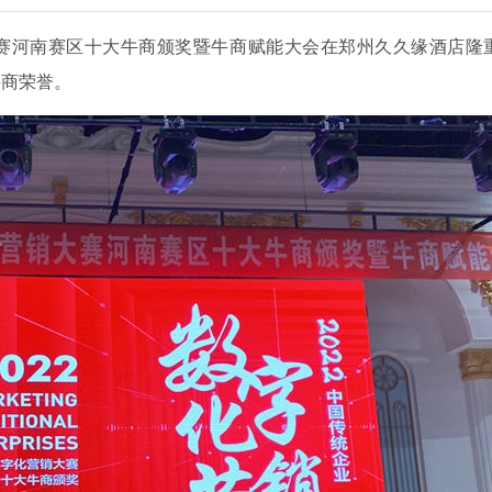
销大赛河南赛区十大牛商颁奖暨牛商赋能大会在郑州久久缘酒店隆
牛商荣誉。