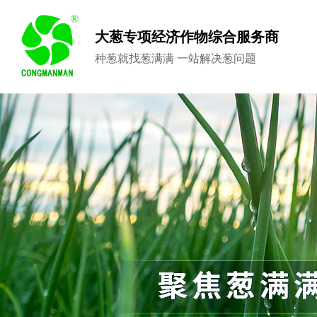
大葱专项经济作物综合服务商
种葱就找葱满满 一站解决葱问题