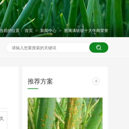
当前的位置：
首页
新闻中心
葱满满斩获十大牛商荣誉
>
>
推荐方案
+
久