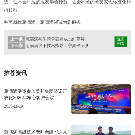
线，让不会种葱的葱友学会种葱，让会种葱的葱友实现标准化种
植转型。
种葱就找葱满满，葱满满竭诚为您服务！
上一条
葱满满与牛商争霸赛成员到草莓圈观摩学习
返回
列表
下一条
葱满满线下技术指导：宁夏平罗县
推荐资讯
葱满满受邀参加美邦集团暨诺正
农化2026年核心客户会议
2025-11-19
葱满满高级技术老师余建华深入