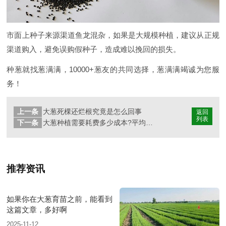
市面上种子来源渠道鱼龙混杂，如果是大规模种植，建议从正规
渠道购入，避免误购假种子，造成难以挽回的损失。
种葱就找葱满满，10000+葱友的共同选择，葱满满竭诚为您服
务！
上一条
大葱死棵还烂根究竟是怎么回事
返回
列表
下一条
大葱种植需要耗费多少成本?平均一亩地花多少钱?
推荐资讯
如果你在大葱育苗之前，能看到
这篇文章，多好啊
2025-11-12