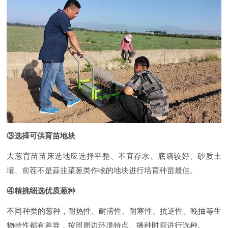
③选择可供育苗地块
大葱育苗苗床选地应选择平整、不宜存水、底墒较好、砂质土
壤、前茬不是蒜韭菜葱类作物的地块进行培育种苗最佳。
④精挑细选优质葱种
不同种类的葱种，耐热性、耐涝性、耐寒性、抗逆性、晚抽等生
物特性都有差异，按照周边环境特点、播种时间进行选种。