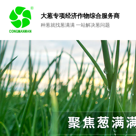
大葱专项经济作物综合服务商
种葱就找葱满满 一站解决葱问题