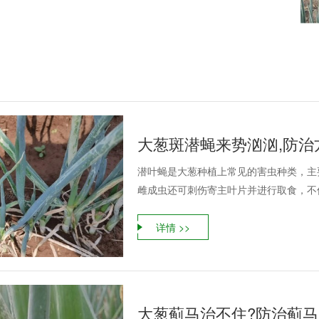
大葱斑潜蝇来势汹汹,防治
潜叶蝇是大葱种植上常见的害虫种类，主
雌成虫还可刺伤寄主叶片并进行取食，不仅
详情 >>
大葱蓟马治不住?防治蓟马