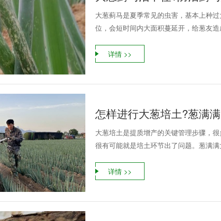
大葱蓟马是夏季常见的虫害，基本上种过
位，会短时间内大面积蔓延开，给葱友造成
详情 >>
怎样进行大葱培土?葱满
大葱培土是提质增产的关键管理步骤，很
很有可能就是培土环节出了问题。葱满满大
详情 >>