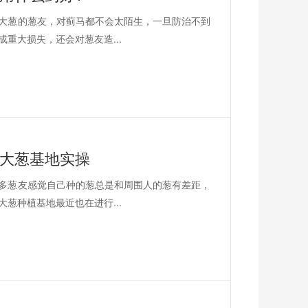
大葱的葱友，对蓟马都不会太陌生，一旦防治不到
重大损失，还会对葱友造...
满大葱基地实操
多葱友感觉自己种的葱总是和周围人的葱有差距，
葱种植基地最近也在进行...