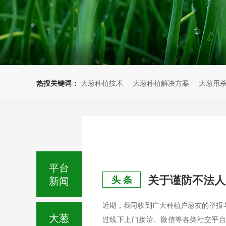
热搜关键词：
大葱种植技术
大葱种植解决方案
大葱用
平台
关于谨防不法人
新闻
头 条
近期，我司收到广大种植户葱友的举报
大葱
过线下上门接洽、微信等各类社交平