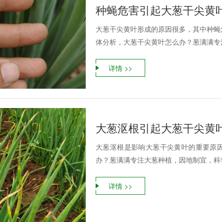
种蝇危害引起大葱干尖黄
大葱干尖黄叶形成的原因很多，其中种蝇
体分析，大葱干尖黄叶怎么办？葱满满专注
详情 >>
大葱沤根引起大葱干尖黄
大葱沤根是影响大葱干尖黄叶的重要原
办？葱满满专注大葱种植，因地制宜，科学
详情 >>