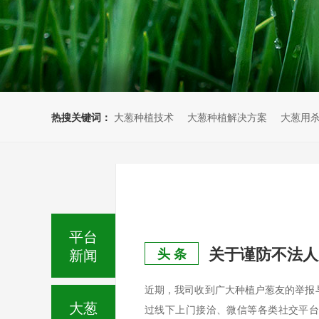
热搜关键词：
大葱种植技术
大葱种植解决方案
大葱用
平台
关于谨防不法人
新闻
头 条
近期，我司收到广大种植户葱友的举报
大葱
过线下上门接洽、微信等各类社交平