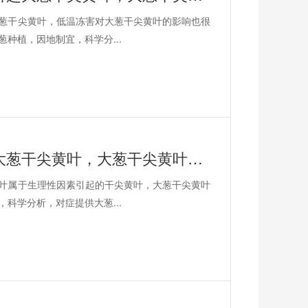
葱干尖黄叶，低温冻害对大葱干尖黄叶的影响也很
种植，因地制宜，科学分...
土壤干旱与土壤酸性引起大葱干尖黄叶，大葱干尖黄叶怎么办？
叶属于生理性因素引起的干尖黄叶，大葱干尖黄叶
科学分析，对症提供大葱...