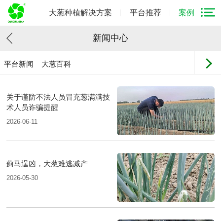
大葱种植解决方案
平台推荐
案例
新闻中心
平台新闻
大葱百科
关于谨防不法人员冒充葱满满技
术人员诈骗提醒
2026-06-11
蓟马逞凶，大葱难逃减产
2026-05-30