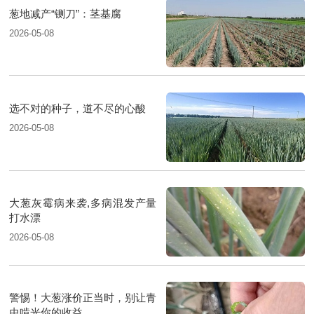
葱地减产“铡刀”：茎基腐
2026-05-08
选不对的种子，道不尽的心酸
2026-05-08
大葱灰霉病来袭,多病混发产量
打水漂
2026-05-08
警惕！大葱涨价正当时，别让青
虫啃光你的收益