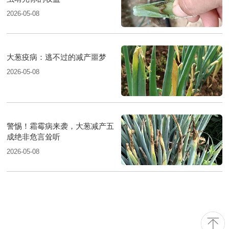
2026-05-08
大葱疫病：逃不过的减产噩梦
2026-05-08
警惕！霜霉病来袭，大葱减产五
成绝非危言耸听
2026-05-08